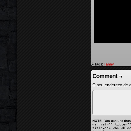
└ Tags:
Fanny
Comment ¬
O seu endereço de e
NOTE - You can use thes
<a href="" title="
title=""> <b> <blo