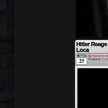
Hitler Reag
Loca
By
Fjpinto18
o
Ago
25
Posted In:
Cro