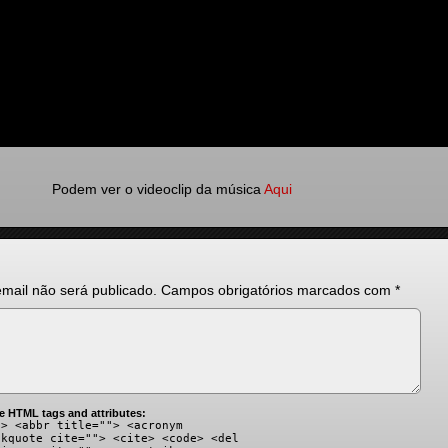
Podem ver o videoclip da música
Aqui
mail não será publicado.
Campos obrigatórios marcados com
*
e HTML tags and attributes:
"> <abbr title=""> <acronym
ckquote cite=""> <cite> <code> <del