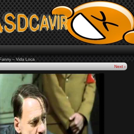
Fanny – Vida Loca
Next ›