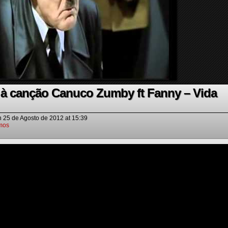
e à canção Canuco Zumby ft Fanny – Vida
n
25 de Agosto de 2012
at
15:39
mos