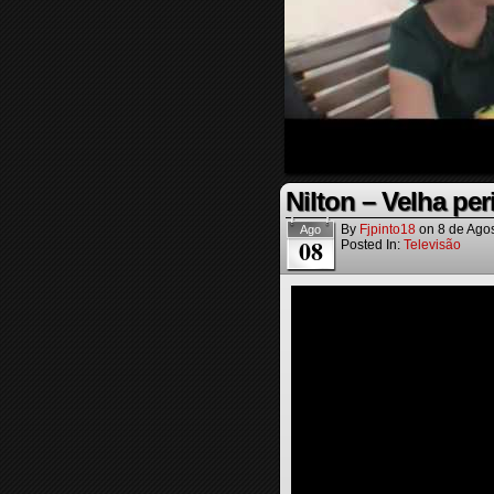
Nilton – Velha per
By
Fjpinto18
on
8 de Ago
Ago
08
Posted In:
Televisão