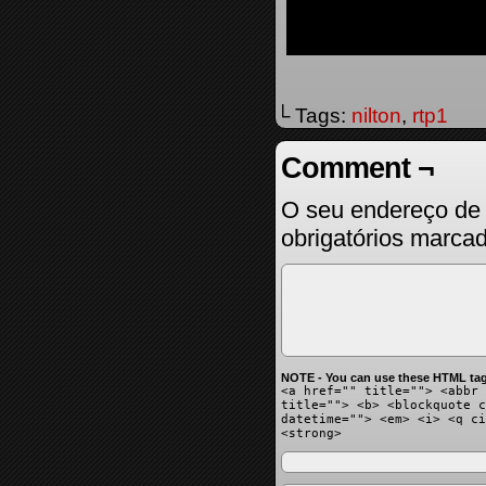
└ Tags:
nilton
,
rtp1
Comment ¬
O seu endereço de 
obrigatórios marc
NOTE - You can use these HTML tag
<a href="" title=""> <abbr 
title=""> <b> <blockquote c
datetime=""> <em> <i> <q ci
<strong>