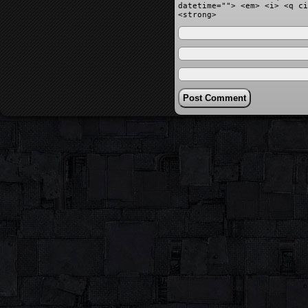
datetime=""> <em> <i> <q ci
<strong>