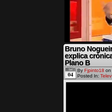
Bruno Nogueir
explica crónic
Plano B
By
Fjpinto18
o
Set
04
Posted In:
Telev