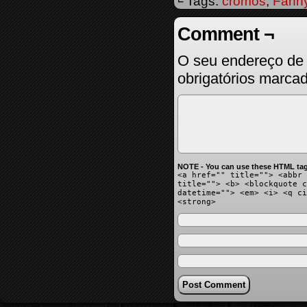
└ Tags:
cromos
,
Fann
Comment ¬
O seu endereço de 
obrigatórios marc
NOTE - You can use these HTML tag
<a href="" title=""> <abbr 
title=""> <b> <blockquote c
datetime=""> <em> <i> <q ci
<strong>