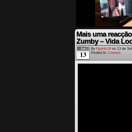
Mais uma reacçã
Zumby – Vida Lo
By
Fjpinto18
on
13 de Se
Set
13
Posted In:
Cromos