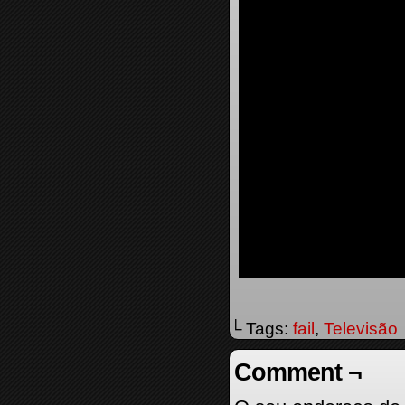
└ Tags:
fail
,
Televisão
Comment ¬