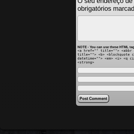
O seu endereço de 
obrigatórios marc
NOTE - You can use these HTML tag
<a href="" title=""> <abbr 
title=""> <b> <blockquote c
datetime=""> <em> <i> <q ci
<strong>