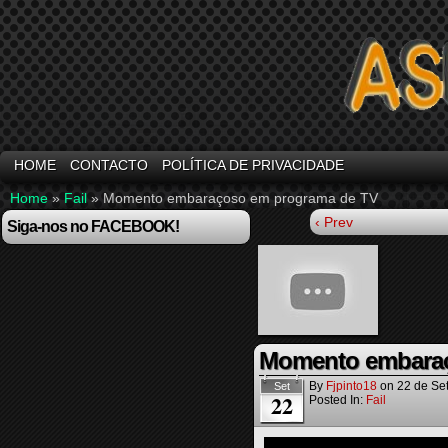
HOME
CONTACTO
POLÍTICA DE PRIVACIDADE
Home
»
Fail
»
Momento embaraçoso em programa de TV
‹ Prev
Siga-nos no FACEBOOK!
Momento embaraç
By
Fjpinto18
on
22 de Se
Set
22
Posted In:
Fail