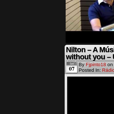
Nilton – A Mús
without you –
By
Fjpinto18
o
Set
07
Posted In:
Rádi