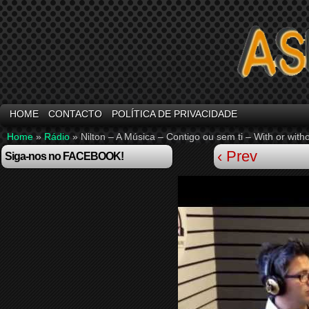
HOME
CONTACTO
POLÍTICA DE PRIVACIDADE
Home
»
Rádio
»
Nilton – A Música – Contigo ou sem ti – With or wi
‹ Prev
Siga-nos no FACEBOOK!