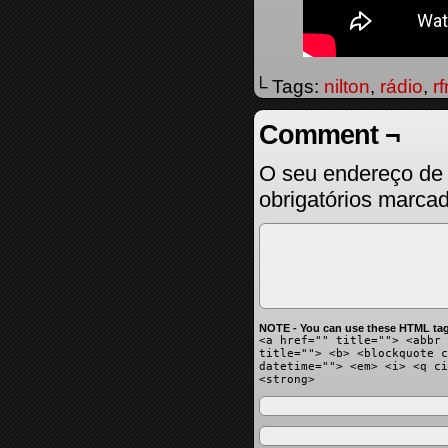
└ Tags:
nilton
,
rádio
,
r
Comment ¬
O seu endereço de 
obrigatórios marc
NOTE - You can use these HTML tag
<a href="" title=""> <abbr 
title=""> <b> <blockquote c
datetime=""> <em> <i> <q ci
<strong>