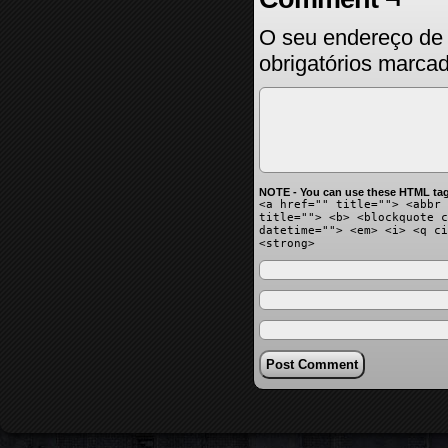
O seu endereço de 
obrigatórios marc
NOTE - You can use these HTML tag
<a href="" title=""> <abbr 
title=""> <b> <blockquote c
datetime=""> <em> <i> <q ci
<strong>