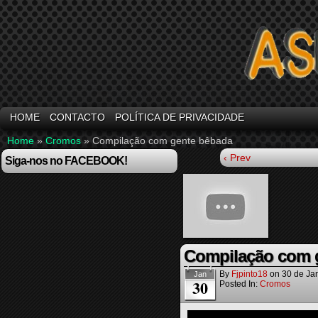
HOME
CONTACTO
POLÍTICA DE PRIVACIDADE
Home
»
Cromos
»
Compilação com gente bêbada
‹ Prev
Siga-nos no FACEBOOK!
Compilação com 
By
Fjpinto18
on
30 de Ja
Jan
30
Posted In:
Cromos