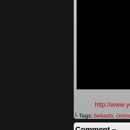
http://www
└ Tags:
bebado
,
crom
Comment ¬