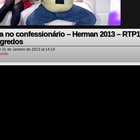
ia no confessionário – Herman 2013 – RTP1
egredos
n
31 de Janeiro de 2013
at
14:19
visão