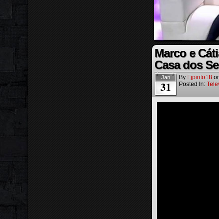
Marco e Cát
Casa dos S
By
Fjpinto18
o
Jan
31
Posted In:
Tele