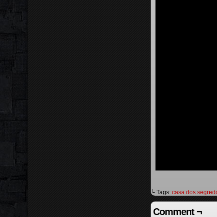
└ Tags:
casa dos segred
Comment ¬