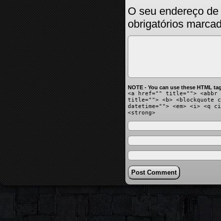
O seu endereço de 
obrigatórios marc
NOTE - You can use these HTML tag
<a href="" title=""> <abbr 
title=""> <b> <blockquote c
datetime=""> <em> <i> <q ci
<strong>