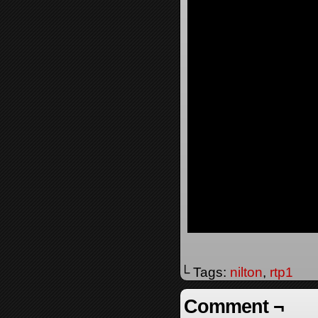
└ Tags:
nilton
,
rtp1
Comment ¬