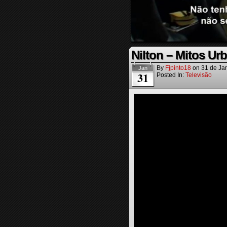
Nilton – Mitos Ur
By
Fjpinto18
on
31 de Ja
Jan
31
Posted In:
Televisão