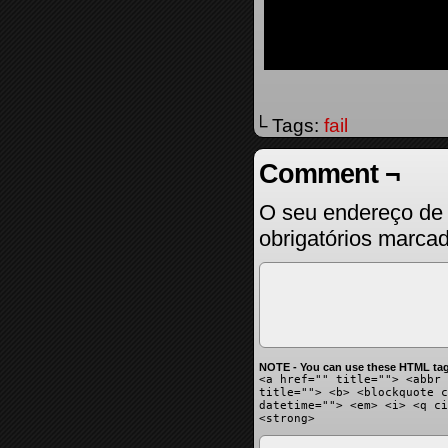
└ Tags:
fail
Comment ¬
O seu endereço de 
obrigatórios marc
NOTE - You can use these HTML tag
<a href="" title=""> <abbr 
title=""> <b> <blockquote c
datetime=""> <em> <i> <q ci
<strong>