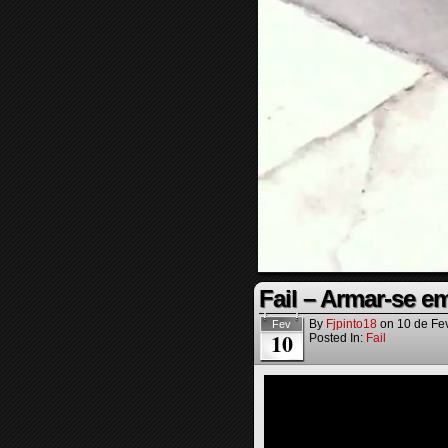
Fail – Armar-se e
By
Fjpinto18
on
10 de Fe
Fev
10
Posted In:
Fail