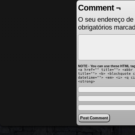
Comment ¬
O seu endereço de 
obrigatórios marc
NOTE - You can use these HTML tag
<a href="" title=""> <abbr 
title=""> <b> <blockquote c
datetime=""> <em> <i> <q ci
<strong>