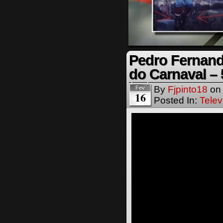
Pedro Fernand
do Carnaval – 
By
Fjpinto18
o
Fev
16
Posted In:
Telev