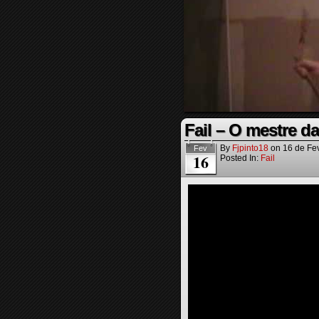
Fail – O mestre d
By
Fjpinto18
on
16 de Fe
Fev
16
Posted In:
Fail