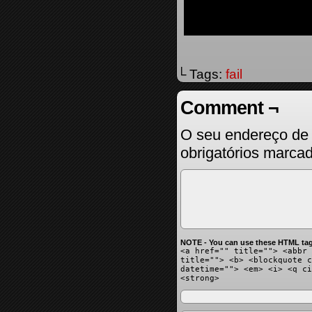
└ Tags:
fail
Comment ¬
O seu endereço de 
obrigatórios marc
NOTE - You can use these HTML tag
<a href="" title=""> <abbr 
title=""> <b> <blockquote c
datetime=""> <em> <i> <q ci
<strong>