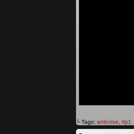
└ Tags:
anticrise
,
rtp1