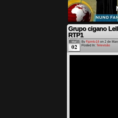
Grupo cigano Lell
RTP1
By
Fjpinto18
on
2 de Mar
Mar
02
Posted In:
Televisão