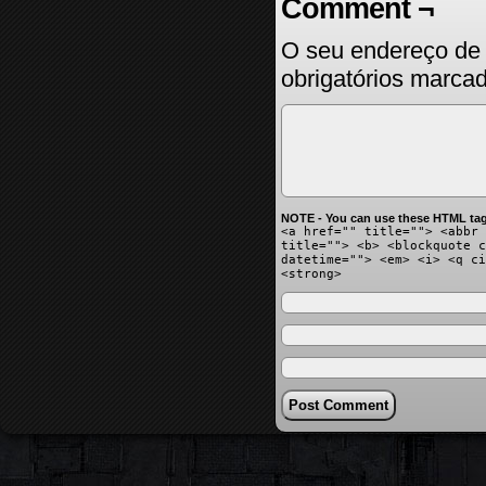
Comment ¬
O seu endereço de 
obrigatórios marc
NOTE - You can use these HTML tag
<a href="" title=""> <abbr 
title=""> <b> <blockquote c
datetime=""> <em> <i> <q ci
<strong>