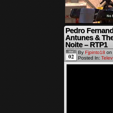
Pedro Fernand
Antunes & The
Noite – RTP1
By
Fjpinto18
o
Mar
02
Posted In:
Telev