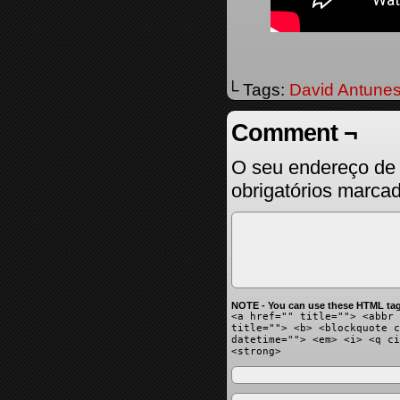
└ Tags:
David Antune
Comment ¬
O seu endereço de 
obrigatórios marc
NOTE - You can use these HTML tag
<a href="" title=""> <abbr 
title=""> <b> <blockquote c
datetime=""> <em> <i> <q ci
<strong>