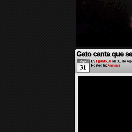
Gato canta que se
By
Fjpinto18
on
31 de Ag
Ago
31
Posted In:
Animais