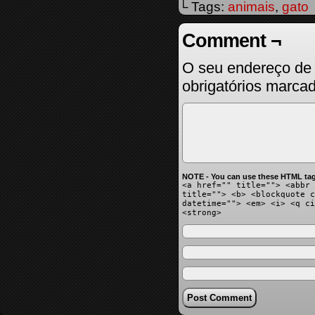
└ Tags:
animais
,
gato
Comment ¬
O seu endereço de 
obrigatórios marc
NOTE - You can use these HTML tag
<a href="" title=""> <abbr 
title=""> <b> <blockquote c
datetime=""> <em> <i> <q ci
<strong>