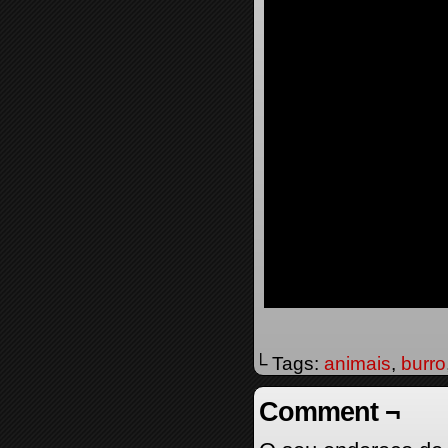
└ Tags:
animais
,
burro
Comment ¬