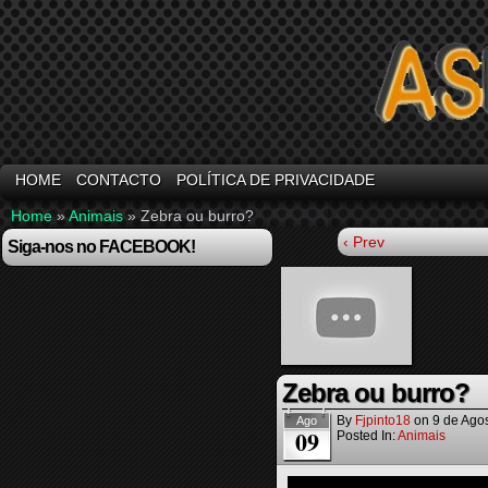
HOME
CONTACTO
POLÍTICA DE PRIVACIDADE
Home
»
Animais
»
Zebra ou burro?
‹ Prev
Siga-nos no FACEBOOK!
Zebra ou burro?
By
Fjpinto18
on
9 de Ago
Ago
09
Posted In:
Animais