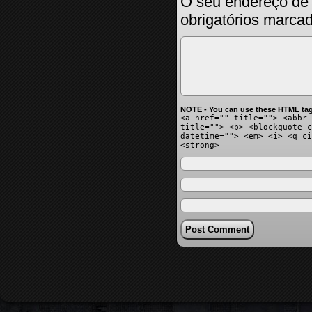
O seu endereço de 
obrigatórios marc
NOTE - You can use these HTML tag
<a href="" title=""> <abbr 
title=""> <b> <blockquote c
datetime=""> <em> <i> <q ci
<strong>