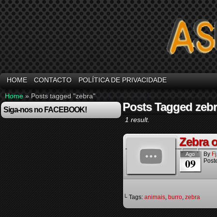
HOME
CONTACTO
POLÍTICA DE PRIVACIDADE
Home
»
Posts tagged "zebra"
Posts Tagged zeb
Siga-nos no FACEBOOK!
1 result.
Zebra 
By
F
Ago
09
Poste
└ Tags:
animais
,
burro
,
zebra