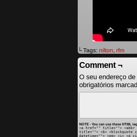
└ Tags:
nilton
,
rfm
Comment ¬
O seu endereço de 
obrigatórios marc
NOTE - You can use these HTML tag
<a href="" title=""> <abbr 
title=""> <b> <blockquote c
datetime=""> <em> <i> <q ci