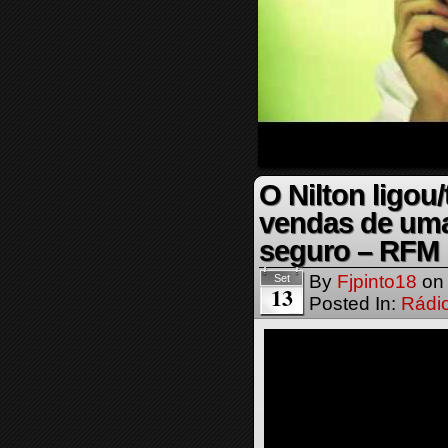
O Nilton ligou
vendas de uma
seguro – RFM
By
Fjpinto18
o
Set
13
Posted In:
Rádi