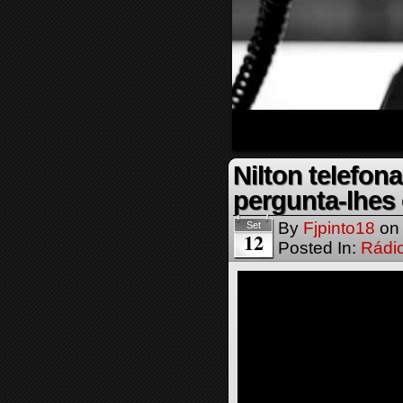
Nilton telefon
pergunta-lhes
By
Fjpinto18
o
Set
12
Posted In:
Rádi