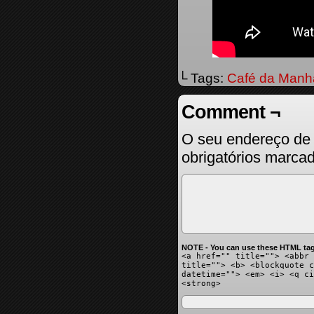
└ Tags:
Café da Manh
Comment ¬
O seu endereço de 
obrigatórios marc
NOTE - You can use these HTML tag
<a href="" title=""> <abbr 
title=""> <b> <blockquote c
datetime=""> <em> <i> <q ci
<strong>