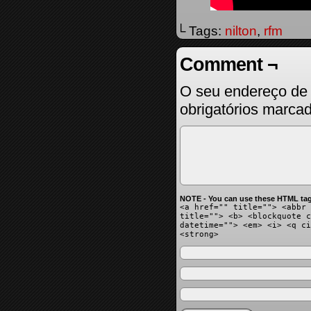
└ Tags:
nilton
,
rfm
Comment ¬
O seu endereço de 
obrigatórios marc
NOTE - You can use these HTML tag
<a href="" title=""> <abbr 
title=""> <b> <blockquote c
datetime=""> <em> <i> <q ci
<strong>