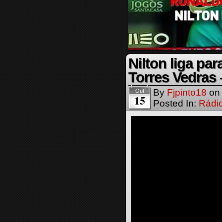
Nilton liga pa
Torres Vedras
By
Fjpinto18
o
Out
15
Posted In:
Rádi