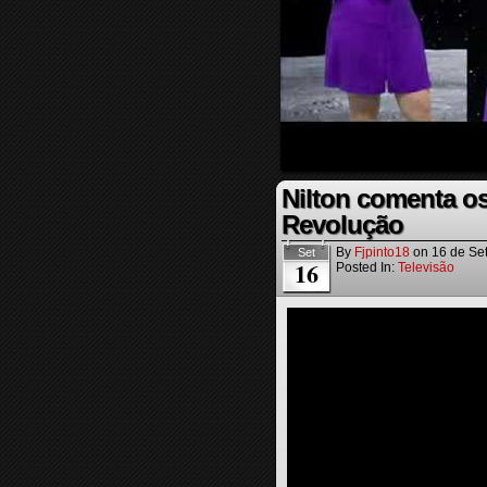
Nilton comenta os
Revolução
By
Fjpinto18
on
16 de Se
Set
16
Posted In:
Televisão