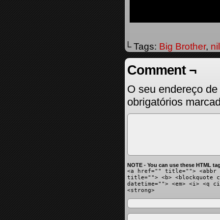
└ Tags:
Big Brother
,
ni
Comment ¬
O seu endereço de 
obrigatórios marc
NOTE - You can use these HTML tag
<a href="" title=""> <abbr 
title=""> <b> <blockquote c
datetime=""> <em> <i> <q ci
<strong>