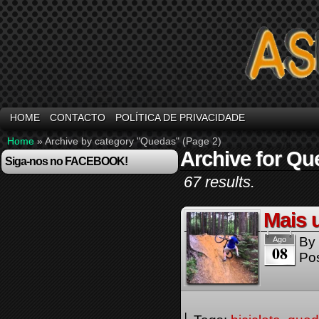
HOME
CONTACTO
POLÍTICA DE PRIVACIDADE
Home
»
Archive by category "Quedas"
(Page 2)
Archive for Qu
Siga-nos no FACEBOOK!
67 results.
Mais u
By
Ago
08
Pos