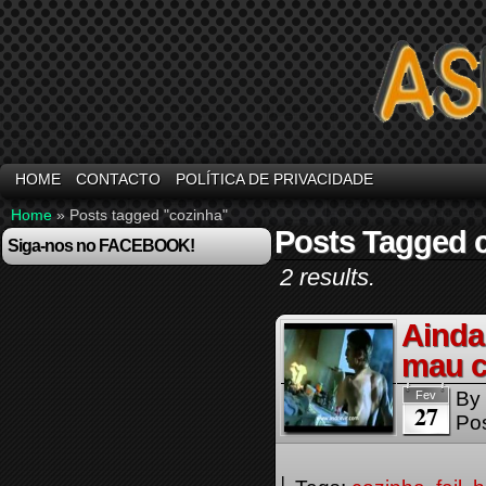
HOME
CONTACTO
POLÍTICA DE PRIVACIDADE
Home
»
Posts tagged "cozinha"
Posts Tagged 
Siga-nos no FACEBOOK!
2 results.
Ainda
mau c
By
Fev
27
Pos