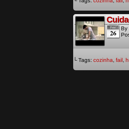
└ Tags:
cozinha
,
fail
,
Cuida
By
Fev
26
Pos
└ Tags:
cozinha
,
fail
,