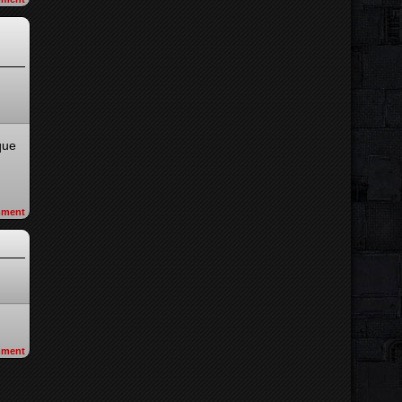
que
ment
ment