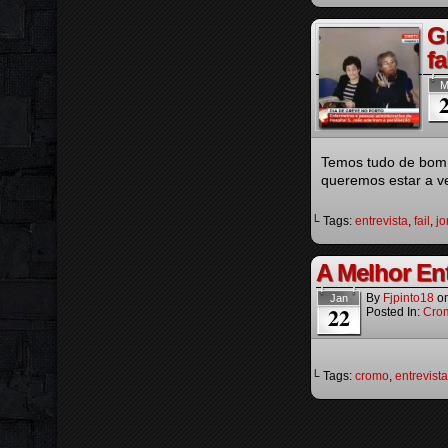
G
f
M
Temos tudo de bom.
queremos estar a v
└ Tags:
entrevista
,
fail
,
jo
A Melhor En
By
Fjpinto18
o
Jan
22
Posted In:
Cro
└ Tags:
cromo
,
entrevista