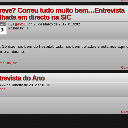
reve? Correu tudo muito bem…Entrevista
alhada em directo na SIC
By
Fjpinto18
on
23 de Março de 2012
at
19:02
ar
23
Posted In:
Fail
 Só dizemos bem do hospital. Estamos bem tratadas e estamos aqui 
er o ambiente.
rnalista
,
sic
Com
trevista do Ano
n
22 de Janeiro de 2012
at
10:18
mos
Com