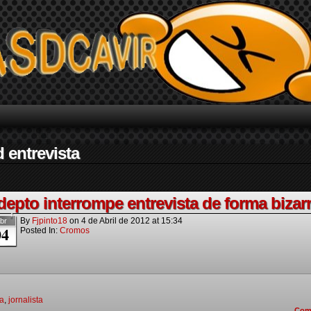
 entrevista
depto interrompe entrevista de forma bizar
By
Fjpinto18
on
4 de Abril de 2012
at
15:34
br
04
Posted In:
Cromos
ta
,
jornalista
Com