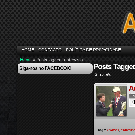
HOME
CONTACTO
POLÍTICA DE PRIVACIDADE
Home
»
Posts tagged "entrevista"
Posts Tagged
Siga-nos no FACEBOOK!
3 results.
A
A
└ Tags:
cromos
,
entrevis