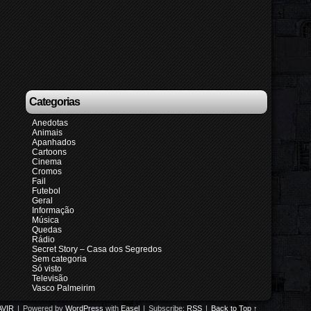
Categorias
Anedotas
Animais
Apanhados
Cartoons
Cinema
Cromos
Fail
Futebol
Geral
Informação
Música
Quedas
Rádio
Secret Story – Casa dos Segredos
Sem categoria
Só visto
Televisão
Vasco Palmeirim
VIR
|
Powered by
WordPress
with
Easel
|
Subscribe:
RSS
|
Back to Top ↑