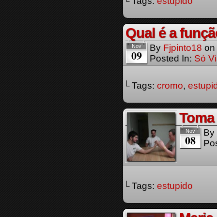
└ Tags:
estupido
Qual é a funçã
By
Fjpinto18
o
Nov
09
Posted In:
Só Vi
└ Tags:
cromo
,
estupi
Toma 
By
Nov
08
Pos
└ Tags:
estupido