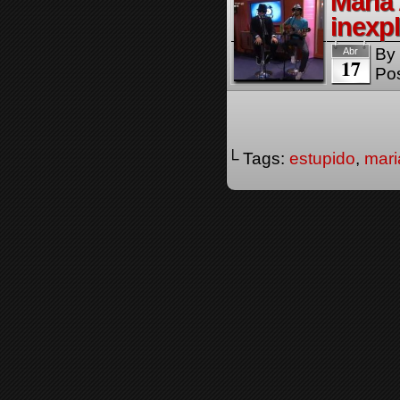
Maria
inexpl
By
Abr
17
Pos
└ Tags:
estupido
,
mari