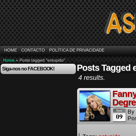
HOME
CONTACTO
POLÍTICA DE PRIVACIDADE
Home
»
Posts tagged "estupido"
Posts Tagged 
Siga-nos no FACEBOOK!
4 results.
Fanny
Degre
By
Nov
09
Pos