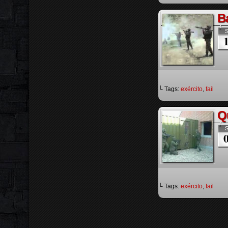
B
S
└ Tags:
exército
,
fail
Qu
S
└ Tags:
exército
,
fail