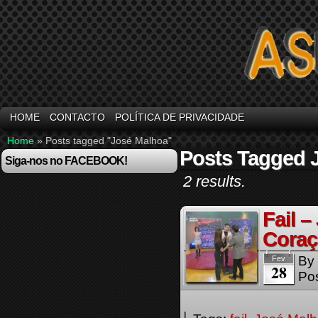
HOME
CONTACTO
POLÍTICA DE PRIVACIDADE
Home
»
Posts tagged "José Malhoa"
Posts Tagged 
Siga-nos no FACEBOOK!
2 results.
Fail 
Coraç
By
Fev
28
Pos