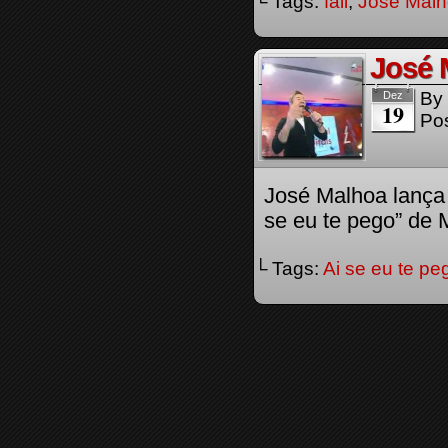
└ Tags:
fail
,
José Mal
José 
By
Dez
19
Pos
José Malhoa lança
se eu te pego” de 
└ Tags:
Ai se eu te pe