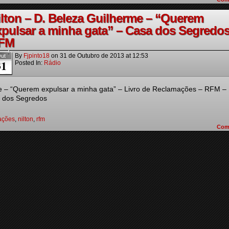
ilton – D. Beleza Guilherme – “Querem
xpulsar a minha gata” – Casa dos Segredos
FM
By
Fjpinto18
on
31 de Outubro de 2013
at
12:53
ut
31
Posted In:
Rádio
e – “Querem expulsar a minha gata” – Livro de Reclamações – RFM –
a dos Segredos
ações
,
nilton
,
rfm
Com