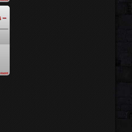
 –
ment