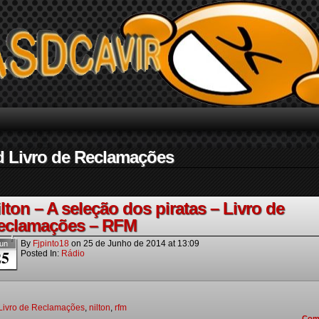
d Livro de Reclamações
lton – A seleção dos piratas – Livro de
eclamações – RFM
By
Fjpinto18
on
25 de Junho de 2014
at
13:09
un
25
Posted In:
Rádio
Livro de Reclamações
,
nilton
,
rfm
Com