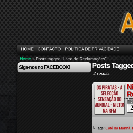
HOME
CONTACTO
POLÍTICA DE PRIVACIDADE
Home
»
Posts tagged "Livro de Reclamações"
Posts Tagge
Siga-nos no FACEBOOK!
2 results.
Ni
R
J
└ Tags:
Café da Manhã
,