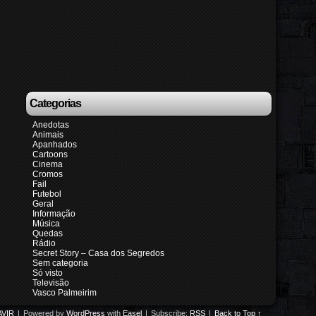
Categorias
Anedotas
Animais
Apanhados
Cartoons
Cinema
Cromos
Fail
Futebol
Geral
Informação
Música
Quedas
Rádio
Secret Story – Casa dos Segredos
Sem categoria
Só visto
Televisão
Vasco Palmeirim
VIR
|
Powered by
WordPress
with
Easel
|
Subscribe:
RSS
|
Back to Top ↑