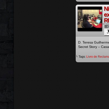
N
e
R
O
D. Teresa Guilherm
Secret Story – Cas
└ Tags:
Livro de Reclam