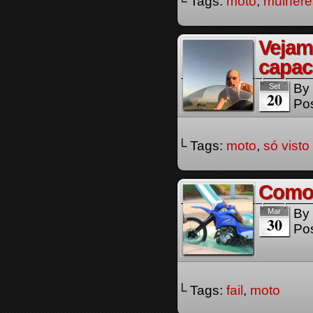
└ Tags:
moto
,
mulhere
Vejam
capac
By
Set
20
Pos
└ Tags:
moto
,
só visto
Como 
By
Mar
30
Pos
└ Tags:
fail
,
moto