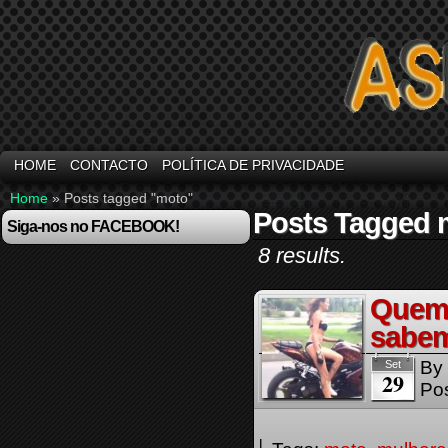
HOME
CONTACTO
POLÍTICA DE PRIVACIDADE
Home
»
Posts tagged "moto"
Posts Tagged 
Siga-nos no FACEBOOK!
8 results.
Quem 
sabem
By
Set
29
Pos