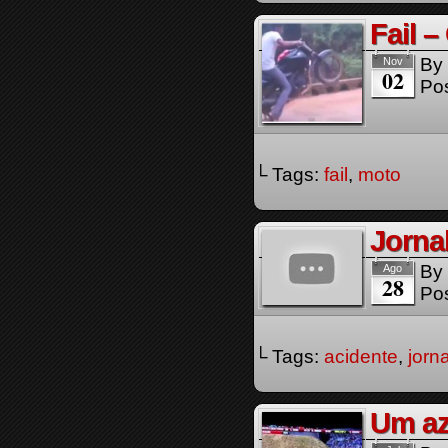
Fail –
By
Nov
02
Pos
└ Tags:
fail
,
moto
Jornal
By
Ago
28
Pos
└ Tags:
acidente
,
jorna
Um az