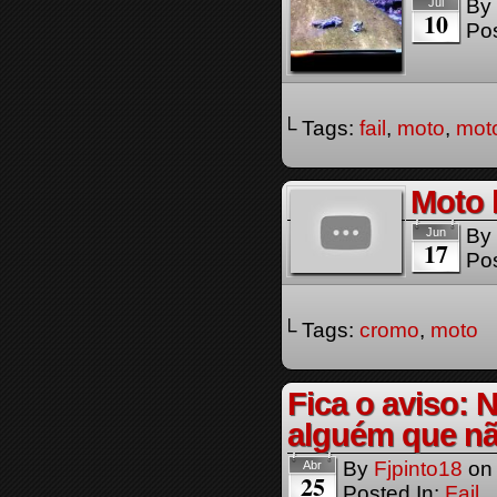
By
Jul
10
Pos
└ Tags:
fail
,
moto
,
mot
Moto
By
Jun
17
Pos
└ Tags:
cromo
,
moto
Fica o aviso:
alguém que nã
By
Fjpinto18
o
Abr
25
Posted In:
Fail