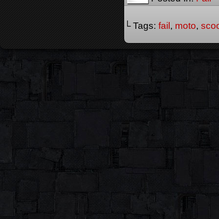
└ Tags:
fail
,
moto
,
scoo