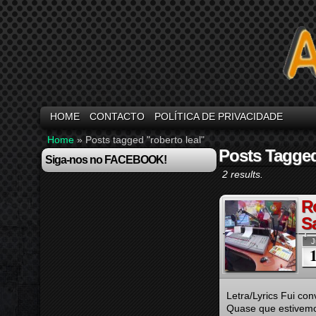
HOME
CONTACTO
POLÍTICA DE PRIVACIDADE
Home
»
Posts tagged "roberto leal"
Posts Tagged
Siga-nos no FACEBOOK!
2 results.
R
S
J
Letra/Lyrics Fui co
Quase que estivemo