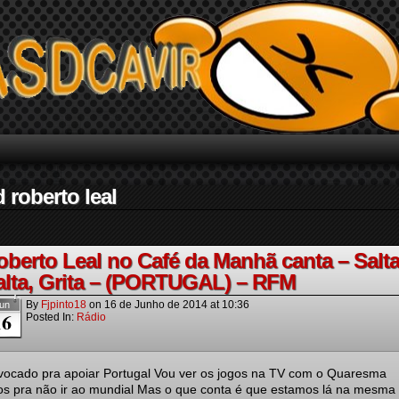
 roberto leal
oberto Leal no Café da Manhã canta – Salta
alta, Grita – (PORTUGAL) – RFM
By
Fjpinto18
on
16 de Junho de 2014
at
10:36
un
16
Posted In:
Rádio
nvocado pra apoiar Portugal Vou ver os jogos na TV com o Quaresma
s pra não ir ao mundial Mas o que conta é que estamos lá na mesma