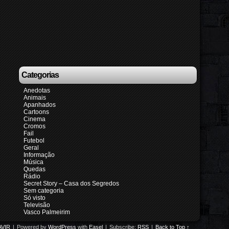
Categorias
Anedotas
Animais
Apanhados
Cartoons
Cinema
Cromos
Fail
Futebol
Geral
Informação
Música
Quedas
Rádio
Secret Story – Casa dos Segredos
Sem categoria
Só visto
Televisão
Vasco Palmeirim
VIR
|
Powered by
WordPress
with
Easel
|
Subscribe:
RSS
|
Back to Top ↑