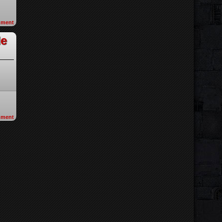
ment
de
ment