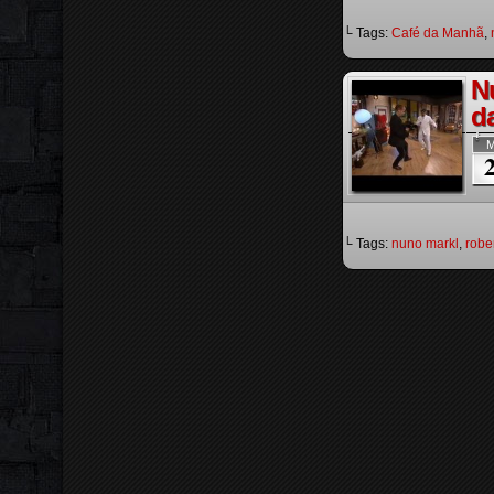
└ Tags:
Café da Manhã
,
N
d
M
└ Tags:
nuno markl
,
rober