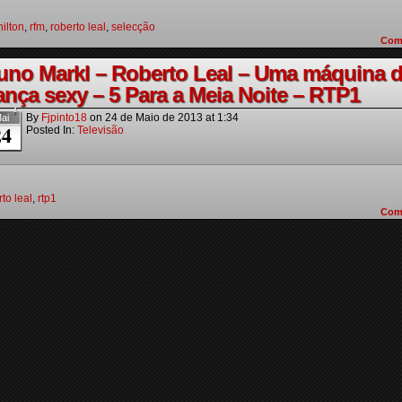
nilton
,
rfm
,
roberto leal
,
selecção
Com
uno Markl – Roberto Leal – Uma máquina 
ança sexy – 5 Para a Meia Noite – RTP1
By
Fjpinto18
on
24 de Maio de 2013
at
1:34
ai
24
Posted In:
Televisão
to leal
,
rtp1
Com