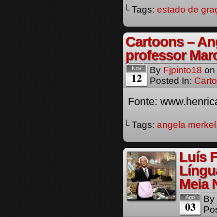
└ Tags:
estado de gra
Cartoons – Ang
professor Mar
By
Fjpinto18
o
Nov
12
Posted In:
Cart
Fonte: www.henrica
└ Tags:
angela merkel
Luís 
Língu
Meia 
By
Ago
03
Pos