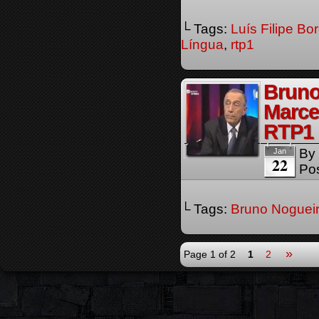
└ Tags:
Luís Filipe Bo
Língua
,
rtp1
Bruno
Marce
RTP1
By
Jan
22
Pos
└ Tags:
Bruno Noguei
»
Page 1 of 2
1
2