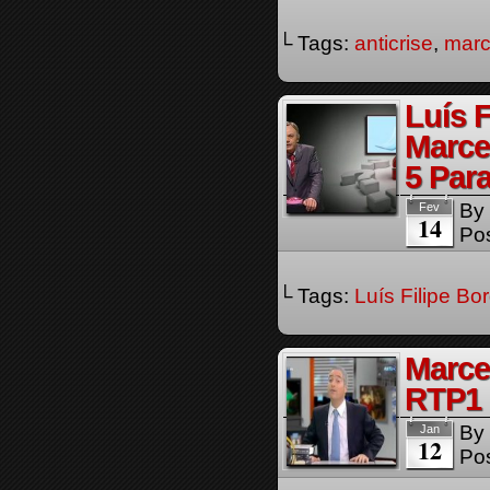
└ Tags:
anticrise
,
marc
Luís 
Marce
5 Par
By
Fev
14
Pos
└ Tags:
Luís Filipe Bo
Marce
RTP1
By
Jan
12
Pos