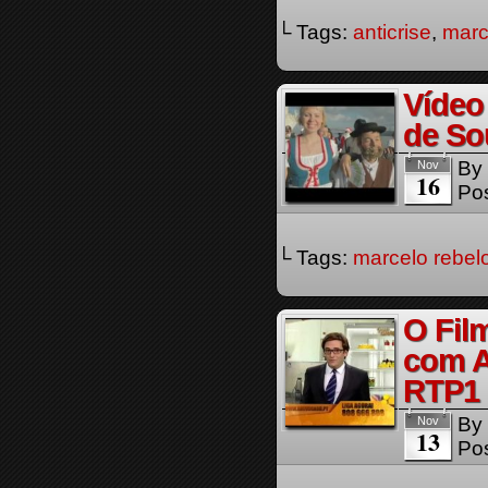
└ Tags:
anticrise
,
marc
Vídeo
de So
By
Nov
16
Pos
└ Tags:
marcelo rebel
O Fil
com A
RTP1
By
Nov
13
Pos