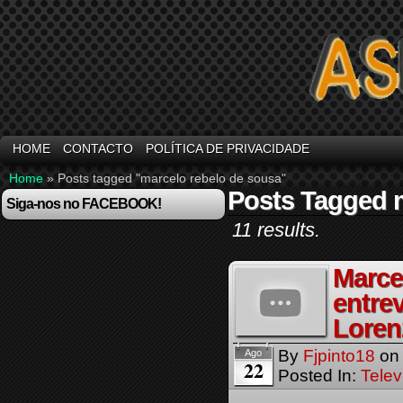
HOME
CONTACTO
POLÍTICA DE PRIVACIDADE
Home
»
Posts tagged "marcelo rebelo de sousa"
Posts Tagged m
Siga-nos no FACEBOOK!
11 results.
Marce
entrev
Loren
By
Fjpinto18
o
Ago
22
Posted In:
Telev