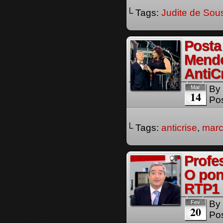
└ Tags:
Judite de Sou
Posta
Mende
AntiC
By
Mar
14
Pos
└ Tags:
anticrise
,
marc
Profe
O pon
RTP1
By
Fev
20
Pos